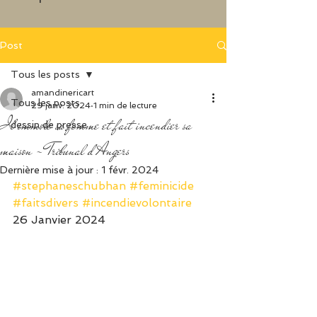
​
Post
Tous les posts
amandinericart
Tous les posts
29 janv. 2024
1 min de lecture
Il immole sa femme et fait incendier sa
dessin de presse
maison - Tribunal d'Angers
Dernière mise à jour :
1 févr. 2024
#stephaneschubhan
#feminicide
#faitsdivers
#incendievolontaire
26 Janvier 2024