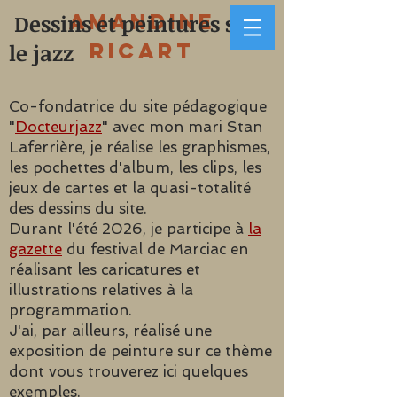
Amandine
Dessins et peintures sur
Ricart
le jazz
Co-fondatrice du site pédagogique
"
Docteurjazz
" avec mon mari Stan
Laferrière, je réalise les graphismes,
les pochettes d'album, les clips, les
jeux de cartes et la quasi-totalité
des dessins du site.
Durant l'été 2026, je participe à
la
gazette
du festival de Marciac en
réalisant les caricatures et
illustrations relatives à la
programmation.
J'ai, par ailleurs, réalisé une
exposition de peinture sur ce thème
dont vous trouverez ici quelques
exemples.​