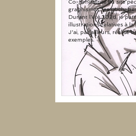
Co-fondatrice du site pé
graphismes, les pochettes 
Durant l'été 2026, je part
illustrations relatives à
J'ai, par ailleurs, réalis
exemples.​
​