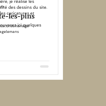
re, je réalise les
lité des dessins du site.
ture
les caricatures et
te-les-pins
rouverez ici quelques
ricaturesmariage
agelemans