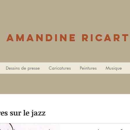
Amandine Ricar
Dessins de presse
Caricatures
Peintures
Musique
es sur le jazz